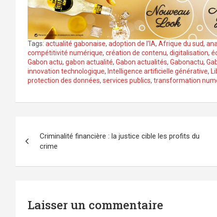
Tags:
actualité gabonaise
,
adoption de l’IA
,
Afrique du sud
,
ana
compétitivité numérique
,
création de contenu
,
digitalisation
,
é
Gabon actu
,
gabon actualité
,
Gabon actualités
,
Gabonactu
,
Ga
innovation technologique
,
Intelligence artificielle générative
,
Li
protection des données
,
services publics
,
transformation num
Navigation
Criminalité financière : la justice cible les profits du
de
crime
l’article
Laisser un commentaire