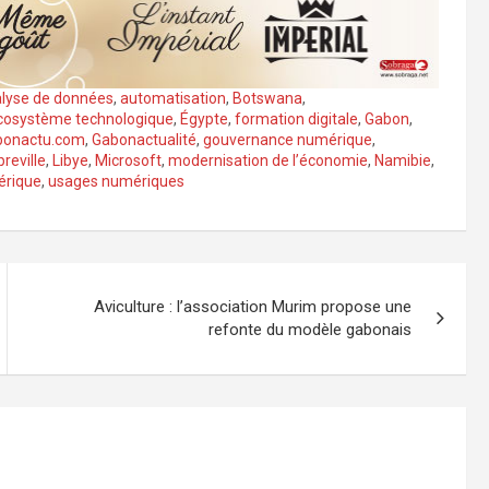
lyse de données
,
automatisation
,
Botswana
,
cosystème technologique
,
Égypte
,
formation digitale
,
Gabon
,
bonactu.com
,
Gabonactualité
,
gouvernance numérique
,
breville
,
Libye
,
Microsoft
,
modernisation de l’économie
,
Namibie
,
érique
,
usages numériques
Aviculture : l’association Murim propose une
refonte du modèle gabonais