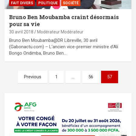
FAIT DIVERS
POLITIQUE
SOCIÉTÉ
Bruno Ben Moubamba craint désormais
pour sa vie
30 avril 2018
Modérateur Modérateur
Bruno Ben Moubamba@DR Libreville, 30 avril
(Gabonactu.com) – L’ancien vice-premier ministre d’Ali
Bongo Ondimba, Bruno Ben…
Pagination
Previous
1
…
56
57
des
publications