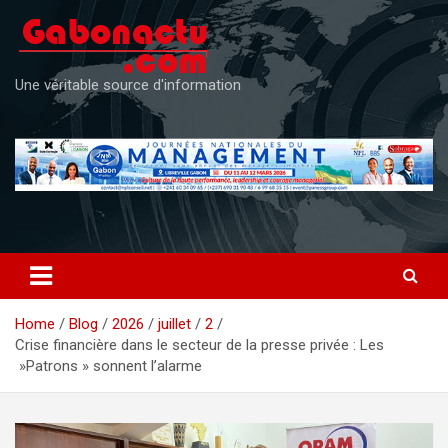
Skip
to
content
Une véritable source d'information
Home
Blog
2026
juillet
2
Crise financière dans le secteur de la presse privée : Les
»Patrons » sonnent l’alarme