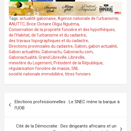
Tags:
actualité gabonaise
,
Agence nationale de l’urbanisme
,
ANUTTC
,
Brice Clotaire Oligui Nguéma
,
Conservation de la propriété foncière et des hypothèques
,
de l’Habitat
,
de l’urbanisme et du cadastre
,
des travaux topographiques et du cadastre
,
Directions provinciales du cadastre
,
Gabon
,
gabon actualité
,
Gabon actualités
,
Gabonactu
,
Gabonactu.com
,
Gabonactualité
,
Grand Libreville
,
Libreville
,
ministère du Logement
,
Président de la République
,
régularisation foncière de masse
,
SNI
,
société nationale immobilière
,
titres fonciers
Navigation
Elections professionnelles : Le SNEC mène la barque à
de
l’UOB
l’article
Cité de la Démocratie : Des dirigeants africains et un