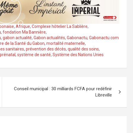
abonaise
,
Afrique
,
Complexe hôtelier La Sablière
,
u
,
fondation Ma Bannière
,
u
,
gabon actualité
,
Gabon actualités
,
Gabonactu
,
Gabonactu.com
re de la Santé du Gabon
,
mortalité maternelle
,
ues sanitaires
,
prévention des décès
,
qualité des soins
,
 prénatal
,
système de santé
,
Système des Nations Unies
Conseil municipal : 30 milliards FCFA pour redéfinir
Libreville