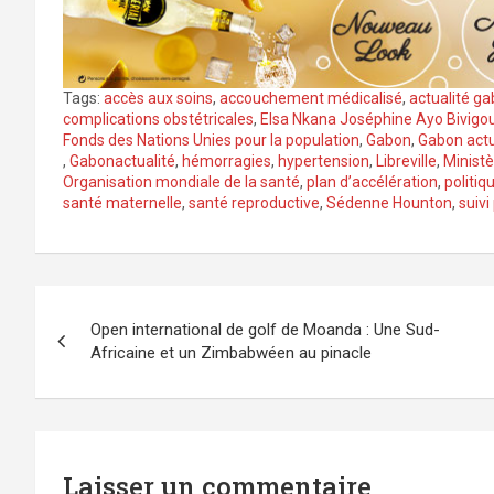
Tags:
accès aux soins
,
accouchement médicalisé
,
actualité g
complications obstétricales
,
Elsa Nkana Joséphine Ayo Bivigo
Fonds des Nations Unies pour la population
,
Gabon
,
Gabon act
,
Gabonactualité
,
hémorragies
,
hypertension
,
Libreville
,
Ministè
Organisation mondiale de la santé
,
plan d’accélération
,
politiq
santé maternelle
,
santé reproductive
,
Sédenne Hounton
,
suivi
Navigation
Open international de golf de Moanda : Une Sud-
de
Africaine et un Zimbabwéen au pinacle
l’article
Laisser un commentaire