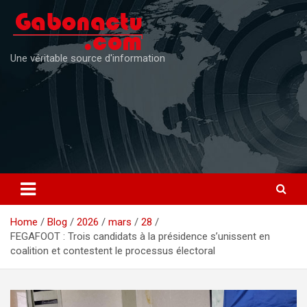
Skip
to
content
Une véritable source d'information
Home
Blog
2026
mars
28
FEGAFOOT : Trois candidats à la présidence s’unissent en
coalition et contestent le processus électoral