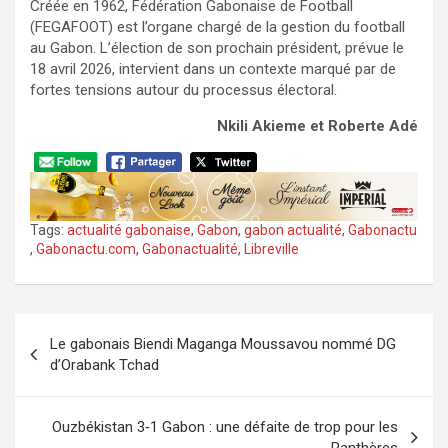
Créée en 1962, Fédération Gabonaise de Football
(FEGAFOOT) est l’organe chargé de la gestion du football
au Gabon. L’élection de son prochain président, prévue le
18 avril 2026, intervient dans un contexte marqué par de
fortes tensions autour du processus électoral.
Nkili Akieme et Roberte Adé
Tags:
actualité gabonaise
,
Gabon
,
gabon actualité
,
Gabonactu
,
Gabonactu.com
,
Gabonactualité
,
Libreville
Navigation
Le gabonais Biendi Maganga Moussavou nommé DG
de
d’Orabank Tchad
l’article
Ouzbékistan 3‑1 Gabon : une défaite de trop pour les
Panthères