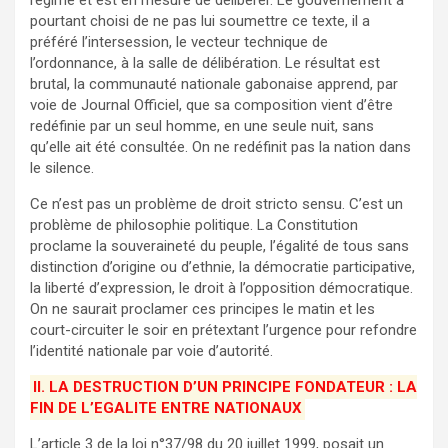
régime et est en mesure de délibérer. Le gouvernement a
pourtant choisi de ne pas lui soumettre ce texte, il a
préféré l’intersession, le vecteur technique de
l’ordonnance, à la salle de délibération. Le résultat est
brutal, la communauté nationale gabonaise apprend, par
voie de Journal Officiel, que sa composition vient d’être
redéfinie par un seul homme, en une seule nuit, sans
qu’elle ait été consultée. On ne redéfinit pas la nation dans
le silence.
Ce n’est pas un problème de droit stricto sensu. C’est un
problème de philosophie politique. La Constitution
proclame la souveraineté du peuple, l’égalité de tous sans
distinction d’origine ou d’ethnie, la démocratie participative,
la liberté d’expression, le droit à l’opposition démocratique.
On ne saurait proclamer ces principes le matin et les
court-circuiter le soir en prétextant l’urgence pour refondre
l’identité nationale par voie d’autorité.
II. LA DESTRUCTION D’UN PRINCIPE FONDATEUR : LA
FIN DE L’EGALITE ENTRE NATIONAUX
L’article 3 de la loi n°37/98 du 20 juillet 1999, posait un