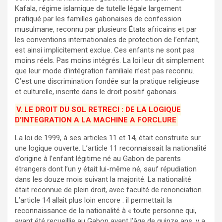
Kafala, régime islamique de tutelle légale largement
pratiqué par les familles gabonaises de confession
musulmane, reconnu par plusieurs États africains et par
les conventions internationales de protection de l’enfant,
est ainsi implicitement exclue. Ces enfants ne sont pas
moins réels. Pas moins intégrés. La loi leur dit simplement
que leur mode d’intégration familiale n’est pas reconnu.
C’est une discrimination fondée sur la pratique religieuse
et culturelle, inscrite dans le droit positif gabonais.
V. LE DROIT DU SOL RETRECI : DE LA LOGIQUE
D’INTEGRATION A LA MACHINE A FORCLURE
La loi de 1999, à ses articles 11 et 14, était construite sur
une logique ouverte. L’article 11 reconnaissait la nationalité
d’origine à l’enfant légitime né au Gabon de parents
étrangers dont l’un y était lui-même né, sauf répudiation
dans les douze mois suivant la majorité. La nationalité
était reconnue de plein droit, avec faculté de renonciation.
L’article 14 allait plus loin encore : il permettait la
reconnaissance de la nationalité à « toute personne qui,
ayant été recueillie au Gabon avant l’âge de quinze ans, y a