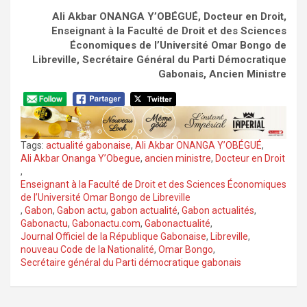
Ali Akbar ONANGA Y’OBÉGUÉ, Docteur en Droit,
Enseignant à la Faculté de Droit et des Sciences
Économiques de l’Université Omar Bongo de
Libreville, Secrétaire Général du Parti Démocratique
Gabonais, Ancien Ministre
Tags:
actualité gabonaise
,
Ali Akbar ONANGA Y’OBÉGUÉ
,
Ali Akbar Onanga Y’Obegue
,
ancien ministre
,
Docteur en Droit
,
Enseignant à la Faculté de Droit et des Sciences Économiques
de l’Université Omar Bongo de Libreville
,
Gabon
,
Gabon actu
,
gabon actualité
,
Gabon actualités
,
Gabonactu
,
Gabonactu.com
,
Gabonactualité
,
Journal Officiel de la République Gabonaise
,
Libreville
,
nouveau Code de la Nationalité
,
Omar Bongo
,
Secrétaire général du Parti démocratique gabonais