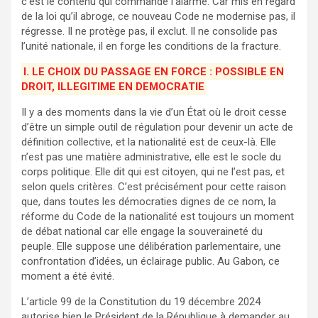
c’est le contenu qui commande l’alarme. Car mis en regard
de la loi qu’il abroge, ce nouveau Code ne modernise pas, il
régresse. Il ne protège pas, il exclut. Il ne consolide pas
l’unité nationale, il en forge les conditions de la fracture.
I. LE CHOIX DU PASSAGE EN FORCE : POSSIBLE EN
DROIT, ILLEGITIME EN DEMOCRATIE
Il y a des moments dans la vie d’un État où le droit cesse
d’être un simple outil de régulation pour devenir un acte de
définition collective, et la nationalité est de ceux-là. Elle
n’est pas une matière administrative, elle est le socle du
corps politique. Elle dit qui est citoyen, qui ne l’est pas, et
selon quels critères. C’est précisément pour cette raison
que, dans toutes les démocraties dignes de ce nom, la
réforme du Code de la nationalité est toujours un moment
de débat national car elle engage la souveraineté du
peuple. Elle suppose une délibération parlementaire, une
confrontation d’idées, un éclairage public. Au Gabon, ce
moment a été évité.
L’article 99 de la Constitution du 19 décembre 2024
autorise bien le Président de la République à demander au