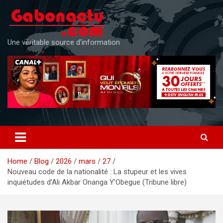
Skip
to
content
Une véritable source d'information
Home
Blog
2026
mars
27
Nouveau code de la nationalité : La stupeur et les vives
inquiétudes d’Ali Akbar Onanga Y’Obegue (Tribune libre)