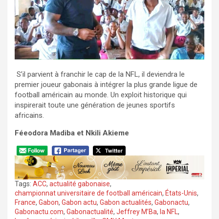
S’il parvient à franchir le cap de la NFL, il deviendra le
premier joueur gabonais à intégrer la plus grande ligue de
football américain au monde. Un exploit historique qui
inspirerait toute une génération de jeunes sportifs
africains.
Féeodora Madiba et Nkili Akieme
Tags:
ACC
,
actualité gabonaise
,
championnat universitaire de football américain
,
États-Unis
,
France
,
Gabon
,
Gabon actu
,
Gabon actualités
,
Gabonactu
,
Gabonactu.com
,
Gabonactualité
,
Jeffrey M’Ba
,
la NFL
,