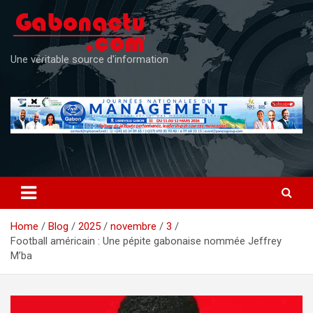
Skip
to
content
Une véritable source d'information
Home
Blog
2025
novembre
3
Football américain : Une pépite gabonaise nommée Jeffrey
M’ba