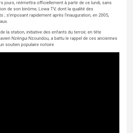
 jours, réémettra officiellement à partir de ce lundi, sans
sion de son binôme, Lowa TV, dont la qualité des
 ; s’imposant rapidement après l’inauguration, en 2005,
aux.
 la station, initiative des enfants du terroir, en tête
 Flavien Nzéngui Nzoundou, a battu le rappel de ces anciennes
’un soutien populaire notoire.