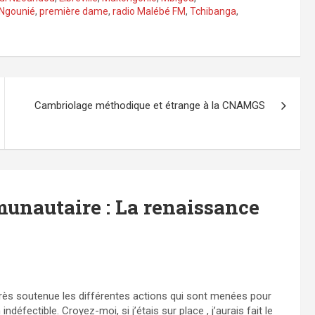
Ngounié
,
première dame
,
radio Malébé FM
,
Tchibanga
,
Cambriolage méthodique et étrange à la CNAMGS
unautaire : La renaissance
 très soutenue les différentes actions qui sont menées pour
fectible. Croyez-moi, si j’étais sur place , j’aurais fait le