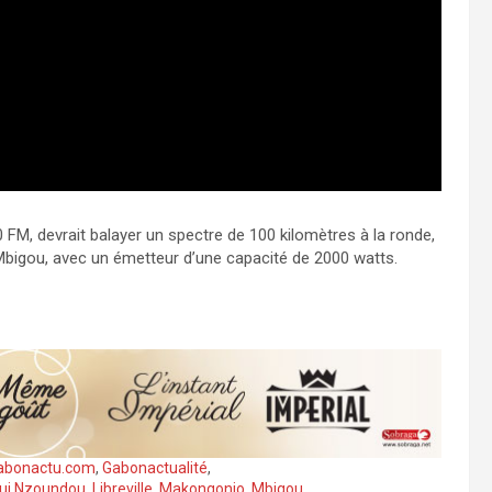
 FM, devrait balayer un spectre de 100 kilomètres à la ronde,
Mbigou, avec un émetteur d’une capacité de 2000 watts.
abonactu.com
,
Gabonactualité
,
gui Nzoundou
,
Libreville
,
Makongonio
,
Mbigou
,