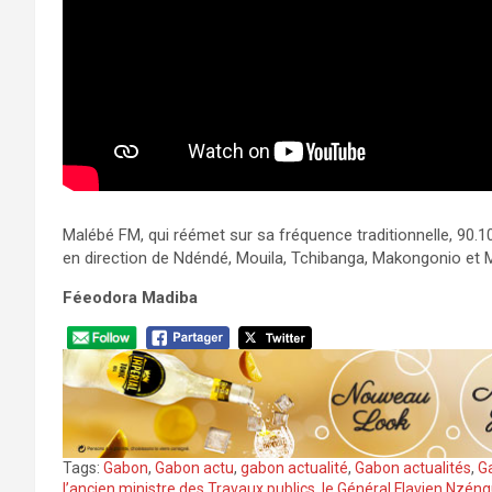
Malébé FM, qui réémet sur sa fréquence traditionnelle, 90.10
en direction de Ndéndé, Mouila, Tchibanga, Makongonio et 
Féeodora Madiba
Tags:
Gabon
,
Gabon actu
,
gabon actualité
,
Gabon actualités
,
G
l’ancien ministre des Travaux publics
,
le Général Flavien Nzén