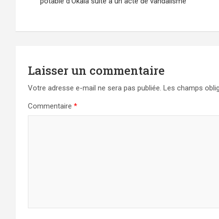
de
potable d’Okala suite à un acte de vandalisme
l’article
Laisser un commentaire
Votre adresse e-mail ne sera pas publiée.
Les champs oblig
Commentaire
*