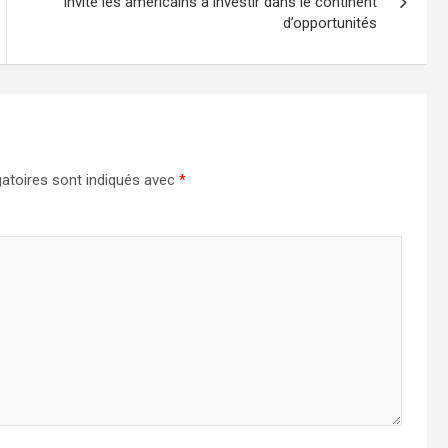
invite les américains à investir dans le continent
d’opportunités
atoires sont indiqués avec
*