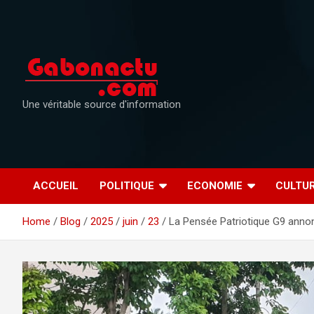
Skip
to
content
Une véritable source d'information
ACCUEIL
POLITIQUE
ECONOMIE
CULTU
Home
Blog
2025
juin
23
La Pensée Patriotique G9 annon