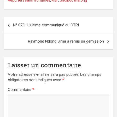
Reporters sans frontières
,
RSF
,
Sadibou Marong
Navigation
N° 073 : L’ultime communiqué du CTRI
de
l’article
Raymond Ndong Sima a remis sa démission
Laisser un commentaire
Votre adresse e-mail ne sera pas publiée.
Les champs
obligatoires sont indiqués avec
*
Commentaire
*