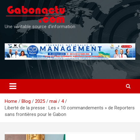
Skip
to
content
Une véritable source d'information
Home
Blog
2025
mai
4
Liberté de la presse : Les « 10 commandements » de Reporters
sans frontières pour le Gabon