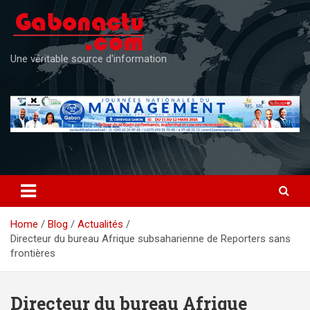
Skip
to
content
Une véritable source d'information
Home
Blog
Actualités
Directeur du bureau Afrique subsaharienne de Reporters sans
frontières
Directeur du bureau Afrique