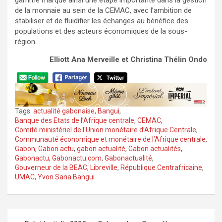
gamme marque ainsi une étape importante dans la gestion
de la monnaie au sein de la CEMAC, avec l’ambition de
stabiliser et de fluidifier les échanges au bénéfice des
populations et des acteurs économiques de la sous-
région.
Elliott Ana Merveille
et Christina Thélin Ondo
Tags:
actualité gabonaise
,
Bangui
,
Banque des Etats de l’Afrique centrale
,
CEMAC
,
Comité ministériel de l'Union monétaire d’Afrique Centrale
,
Communauté économique et monétaire de l’Afrique centrale
,
Gabon
,
Gabon actu
,
gabon actualité
,
Gabon actualités
,
Gabonactu
,
Gabonactu.com
,
Gabonactualité
,
Gouverneur de la BEAC
,
Libreville
,
République Centrafricaine
,
UMAC
,
Yvon Sana Bangui
Navigation