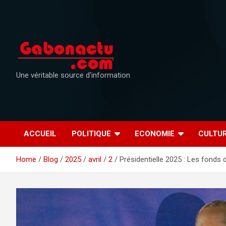
Skip
to
content
Une véritable source d'information
ACCUEIL
POLITIQUE
ECONOMIE
CULTU
Home
Blog
2025
avril
2
Présidentielle 2025 : Les fonds