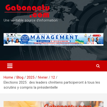
Skip
to
content
Une véritable source d'information
Home
Blog
2025
février
12
Elections 2025 : des leaders chrétiens participeront à tous les
scrutins y compris la présidentielle