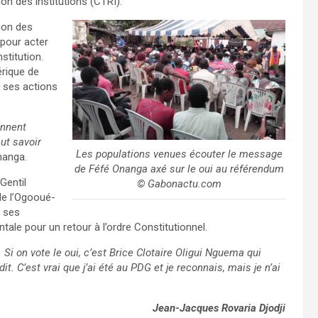
ion des institutions (CTRI).
ion des
 pour acter
stitution.
érique de
r ses actions
ennent
ut savoir
Les populations venues écouter le message
nanga.
de Féfé Onanga axé sur le oui au référendum
Gentil
© Gabonactu.com
de l’Ogooué-
r ses
tale pour un retour à l’ordre Constitutionnel.
e. Si on vote le oui, c’est Brice Clotaire Oligui Nguema qui
dit. C’est vrai que j’ai été au PDG et je reconnais, mais je n’ai
Jean-Jacques Rovaria Djodji