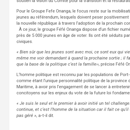
soutien la vision du Comité pour la transition et la restaurat
Pour le Groupe Fefe Onanga, le focus reste sur la mobilisat
jeunes au référendum, lesquels doivent peser positivement
la nouvelle république à travers l’adoption de la prochain con
À ce jour, le groupe Féfé Onanga dispose d’un fichier num
près de 5 000 jeunes en âge de voter. Ils ont été séduits pa
civiques.
« Bien sûr que les jeunes sont avec moi, ce sont eux qui vi
même me voir demandant à quand la prochaine sortie ; il fa
que la base de la politique c’est la famille››
, précise Féfé O
L’homme politique est reconnu par les populations de Port-
comme étant l’unique personnalité politique de la province 
Maritime, à avoir pris l’engagement de se lancer à entreteni
concitoyens sur les enjeux du vote de la future loi fondamen
« Je suis le seul et le premier à avoir initié un tel challeng
continue, et c’est l’homme de la situation car il fait ce qu’il 
pas géré »
, a-t-il dit.