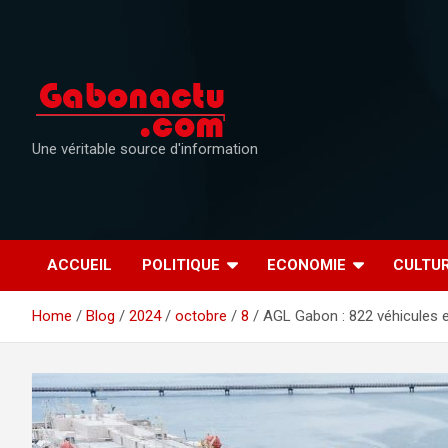
Skip
to
content
Une véritable source d'information
ACCUEIL
POLITIQUE
ECONOMIE
CULTU
Home
Blog
2024
octobre
8
AGL Gabon : 822 véhicules 