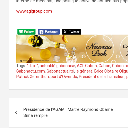
interne de mécénat, une politique active de soutien aux pop
www.aglgroup.com
Tags:
1 taxi"
,
actualité gabonaise
,
AGL Gabon
,
Gabon
,
Gabon a
Gabonactu.com
,
Gabonactualité
,
le général Brice Clotaire Oli
Patrick Gerenthon
,
port d'Owendo
,
Président de la Transition
,
Navigation
Présidence de l’AGAM : Maître Raymond Obame
de
Sima rempile
l’article