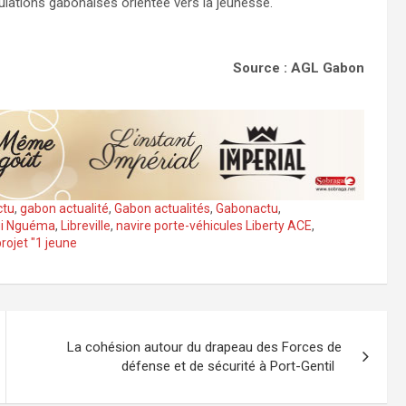
ulations gabonaises orientée vers la jeunesse.
Source : AGL Gabon
ctu
,
gabon actualité
,
Gabon actualités
,
Gabonactu
,
gui Nguéma
,
Libreville
,
navire porte-véhicules Liberty ACE
,
projet "1 jeune
La cohésion autour du drapeau des Forces de
défense et de sécurité à Port-Gentil