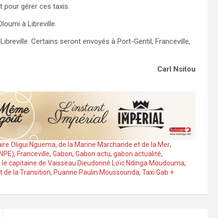
 pour gérer ces taxis.
loumi à Libreville.
ibreville. Certains seront envoyés à Port-Gentil, Franceville,
Carl Nsitou
aire Oligui Nguema
,
de la Marine Marchande et de la Mer
,
PNPE)
,
Franceville
,
Gabon
,
Gabon actu
,
gabon actualité
,
,
le capitaine de Vaisseau Dieudonné Loïc Ndinga Moudouma
,
 de la Transition
,
Puanne Paulin Moussounda
,
Taxi Gab +