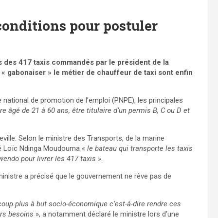
 conditions pour postuler
s des 417 taxis commandés par le président de la
 « gabonaiser » le métier de chauffeur de taxi sont enfin
national de promotion de l’emploi (PNPE), les principales
re âgé de 21 à 60 ans, être titulaire d’un permis B, C ou D et
ville. Selon le ministre des Transports, de la marine
nné Loïc Ndinga Moudouma «
le bateau qui transporte les taxis
Owendo pour livrer les 417 taxis
».
e ministre a précisé que le gouvernement ne rêve pas de
aucoup plus à but socio-économique c’est-à-dire rendre ces
urs besoins
», a notamment déclaré le ministre lors d’une