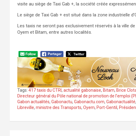
visite au siège de Taxi Gab +, la société créée expressément
Le siège de Taxi Gab + est situé dans la zone industrielle d’O
Les taxis ne seront pas exclusivement réservés à la ville de L
Oyem et Bitam, entre autres localités.
Tags:
417 taxis du CTRI
,
actualité gabonaise
,
Bitam
,
Brice Clot
Directeur général du Pôle national de promotion de l’emploi (
Gabon actualités
,
Gabonactu
,
Gabonactu.com
,
Gabonactualité
Libreville
,
ministre des Transports
,
Oyem
,
Port-Gentil
,
Président