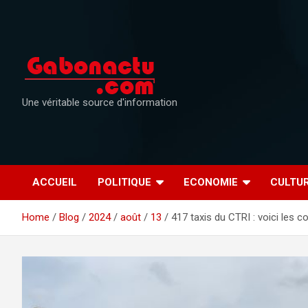
Skip
to
content
Une véritable source d'information
ACCUEIL
POLITIQUE
ECONOMIE
CULTU
Home
Blog
2024
août
13
417 taxis du CTRI : voici les c