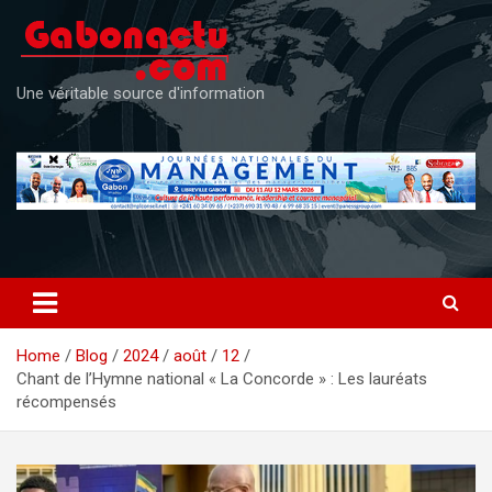
Skip
to
content
Une véritable source d'information
Home
Blog
2024
août
12
Chant de l’Hymne national « La Concorde » : Les lauréats
récompensés