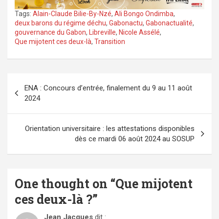
Tags:
Alain-Claude Bilie-By-Nzé
,
Ali Bongo Ondimba
,
deux barons du régime déchu
,
Gabonactu
,
Gabonactualité
,
gouvernance du Gabon
,
Libreville
,
Nicole Assélé
,
Que mijotent ces deux-là
,
Transition
Navigation
ENA : Concours d’entrée, finalement du 9 au 11 août
de
2024
l’article
Orientation universitaire : les attestations disponibles
dès ce mardi 06 août 2024 au SOSUP
One thought on “
Que mijotent
ces deux-là ?
”
Jean Jacques
dit :