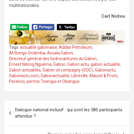
multinationales.
Carl Nsitou
Tags:
actualité gabonaise
,
Addax Petroleum
,
Ali Bongo Ondimba
,
Assala Gabon
,
Directeur général des hydrocarbures du Gabon
,
Ernest Ndong Nguéma
,
Gabon
,
Gabon actu
,
gabon actualité
,
Gabon actualités
,
Gabon oil compagny (GOC)
,
Gabonactu
,
Gabonactu.com
,
Gabonactualité
,
Libreville
,
Maurel & Prom
,
Perenco
,
permis Tsiengui et Obangue
Navigation
Dialogue national inclusif : qui sont les 580 participants
de
attendus ?
l’article