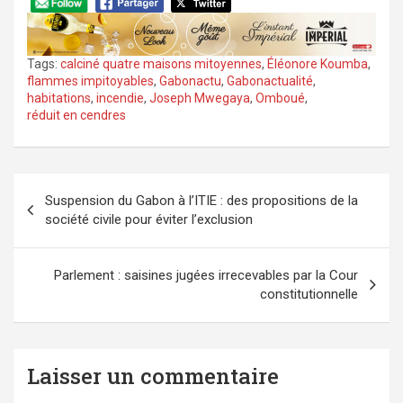
Tags:
calciné quatre maisons mitoyennes
,
Éléonore Koumba
,
flammes impitoyables
,
Gabonactu
,
Gabonactualité
,
habitations
,
incendie
,
Joseph Mwegaya
,
Omboué
,
réduit en cendres
Navigation
Suspension du Gabon à l’ITIE : des propositions de la
de
société civile pour éviter l’exclusion
l’article
Parlement : saisines jugées irrecevables par la Cour
constitutionnelle
Laisser un commentaire