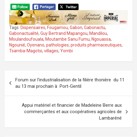
Tags:
Dispensaires
,
Fougamou
,
Gabon
,
Gabonactu
,
Gabonactualité
,
Guy Bertrand Mapangou
,
Mandilou
,
Moulandoufouala
,
Moutambe Sanu Fumu
,
Ngouassa
,
Ngounié
,
Oyenano
,
pathologies
,
produits pharmaceutiques
,
Tsamba-Magotsi
,
villages
,
Yombi
Navigation
Forum sur l’industrialisation de la filière thonière du 11
de
au 13 mai prochain à Port-Gentil
l’article
Appui matériel et financier de Madeleine Berre aux
commerçantes et aux coopératives agricoles de
Lambaréné