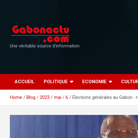
Skip
to
content
Une véritable source d'information
ACCUEIL
POLITIQUE
ECONOMIE
CULTU
Home
Blog
2023
mai
6
Élections générales au Gabon : ré