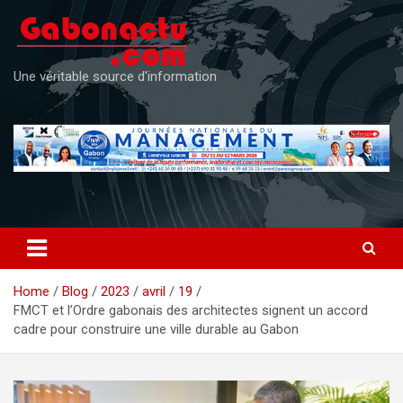
Skip
to
content
Une véritable source d'information
Home
Blog
2023
avril
19
FMCT et l’Ordre gabonais des architectes signent un accord
cadre pour construire une ville durable au Gabon