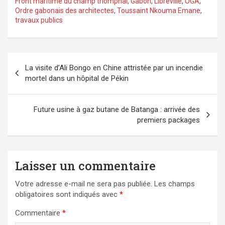
Front maritime du champ triomphal
,
Gabon
,
Libreville
,
OGA
,
Ordre gabonais des architectes
,
Toussaint Nkouma Emane
,
travaux publics
Navigation
La visite d’Ali Bongo en Chine attristée par un incendie
de
mortel dans un hôpital de Pékin
l’article
Future usine à gaz butane de Batanga : arrivée des
premiers packages
Laisser un commentaire
Votre adresse e-mail ne sera pas publiée.
Les champs
obligatoires sont indiqués avec
*
Commentaire
*