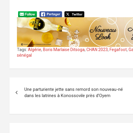
Tags:
Algérie
,
Boris Marlaise Ditsoga
,
CHAN 2023
,
Fegafoot
,
G
sénégal
Navigation
Une parturiente jette sans remord son nouveau-né
de
dans les latrines à Konossovile près d’Oyem
l’article