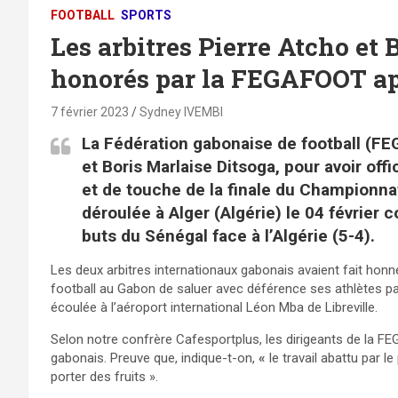
FOOTBALL
SPORTS
Les arbitres Pierre Atcho et 
honorés par la FEGAFOOT ap
7 février 2023
Sydney IVEMBI
La Fédération gabonaise de football (FE
et Boris Marlaise Ditsoga, pour avoir off
et de touche de la finale du Championna
déroulée à Alger (Algérie) le 04 février c
buts du Sénégal face à l’Algérie (5-4).
Les deux arbitres internationaux gabonais avaient fait honneu
football au Gabon de saluer avec déférence ses athlètes par
écoulée à l’aéroport international Léon Mba de Libreville.
Selon notre confrère Cafesportplus, les dirigeants de la
gabonais. Preuve que, indique-t-on,
«
le travail abattu par 
porter des fruits ».