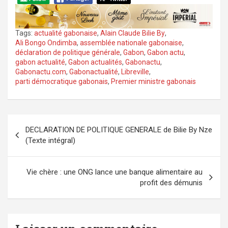
Tags:
actualité gabonaise
,
Alain Claude Bilie By
,
Ali Bongo Ondimba
,
assemblée nationale gabonaise
,
déclaration de politique générale
,
Gabon
,
Gabon actu
,
gabon actualité
,
Gabon actualités
,
Gabonactu
,
Gabonactu.com
,
Gabonactualité
,
Libreville
,
parti démocratique gabonais
,
Premier ministre gabonais
Navigation
DECLARATION DE POLITIQUE GENERALE de Bilie By Nze
de
(Texte intégral)
l’article
Vie chère : une ONG lance une banque alimentaire au
profit des démunis