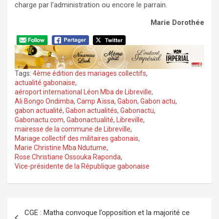
charge par l’administration ou encore le parrain.
Marie Dorothée
Tags:
4ème édition des mariages collectifs
,
actualité gabonaise
,
aéroport international Léon Mba de Libreville
,
Ali Bongo Ondimba
,
Camp Aïssa
,
Gabon
,
Gabon actu
,
gabon actualité
,
Gabon actualités
,
Gabonactu
,
Gabonactu.com
,
Gabonactualité
,
Libreville
,
mairesse de la commune de Libreville
,
Mariage collectif des militaires gabonais
,
Marie Christine Mba Ndutume
,
Rose Christiane Ossouka Raponda
,
Vice-présidente de la République gabonaise
Navigation
CGE : Matha convoque l’opposition et la majorité ce