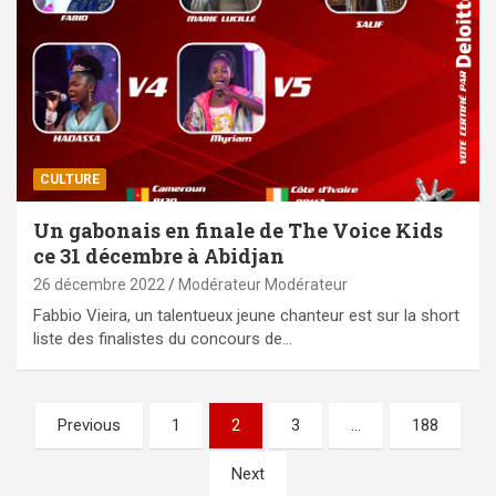
CULTURE
Un gabonais en finale de The Voice Kids
ce 31 décembre à Abidjan
26 décembre 2022
Modérateur Modérateur
Fabbio Vieira, un talentueux jeune chanteur est sur la short
liste des finalistes du concours de…
Pagination
Previous
1
2
3
…
188
des
Next
publications