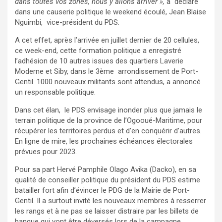
dans toutes vos zones, nous y allons arriver »,
a déclaré
dans une causerie politique le weekend écoulé, Jean Blaise
Nguimbi, vice-président du PDS.
A cet effet, après l’arrivée en juillet dernier de 20 cellules,
ce week-end, cette formation politique a enregistré
l’adhésion de 10 autres issues des quartiers Laverie
Moderne et Siby, dans le 3ème arrondissement de Port-
Gentil. 1000 nouveaux militants sont attendus, a annoncé
un responsable politique.
Dans cet élan, le PDS envisage inonder plus que jamais le
terrain politique de la province de l’Ogooué-Maritime, pour
récupérer les territoires perdus et d’en conquérir d’autres.
En ligne de mire, les prochaines échéances électorales
prévues pour 2023.
Pour sa part Hervé Pamphile Olago Avika (Dacko), en sa
qualité de conseiller politique du président du PDS estime
batailler fort afin d’évincer le PDG de la Mairie de Port-
Gentil. Il a surtout invité les nouveaux membres à resserrer
les rangs et à ne pas se laisser distraire par les billets de
banque qui vont être déversés lors de la campagne,