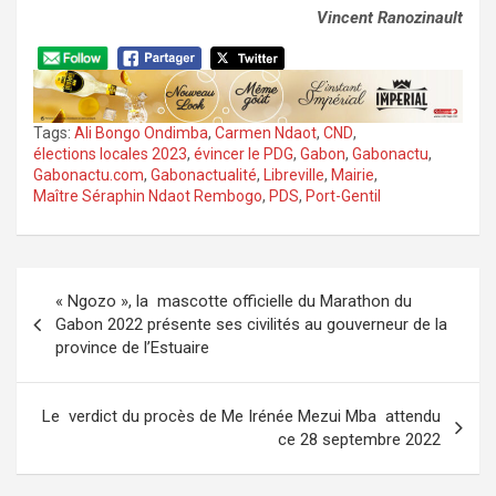
Vincent Ranozinault
Tags:
Ali Bongo Ondimba
,
Carmen Ndaot
,
CND
,
élections locales 2023
,
évincer le PDG
,
Gabon
,
Gabonactu
,
Gabonactu.com
,
Gabonactualité
,
Libreville
,
Mairie
,
Maître Séraphin Ndaot Rembogo
,
PDS
,
Port-Gentil
Navigation
« Ngozo », la mascotte officielle du Marathon du
de
Gabon 2022 présente ses civilités au gouverneur de la
l’article
province de l’Estuaire
Le verdict du procès de Me Irénée Mezui Mba attendu
ce 28 septembre 2022