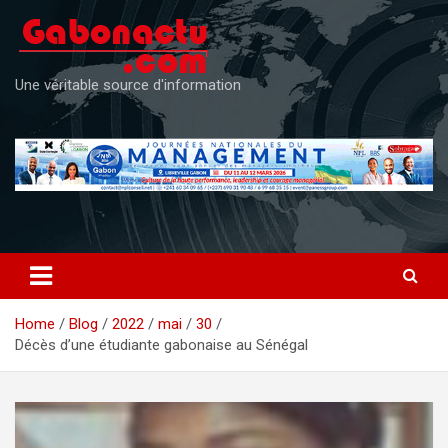
Skip
to
content
Une véritable source d'information
Home
Blog
2022
mai
30
Décès d’une étudiante gabonaise au Sénégal