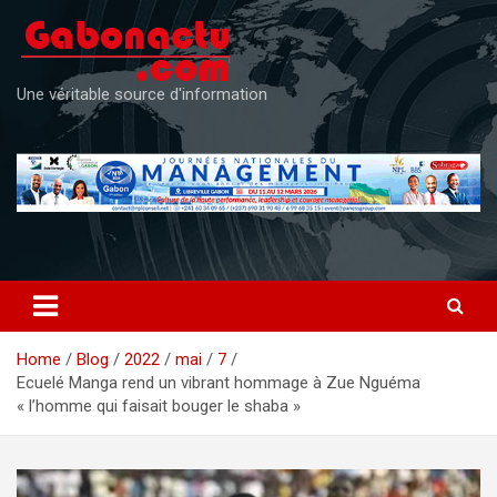
Skip
to
content
Une véritable source d'information
Home
Blog
2022
mai
7
Ecuelé Manga rend un vibrant hommage à Zue Nguéma
« l’homme qui faisait bouger le shaba »