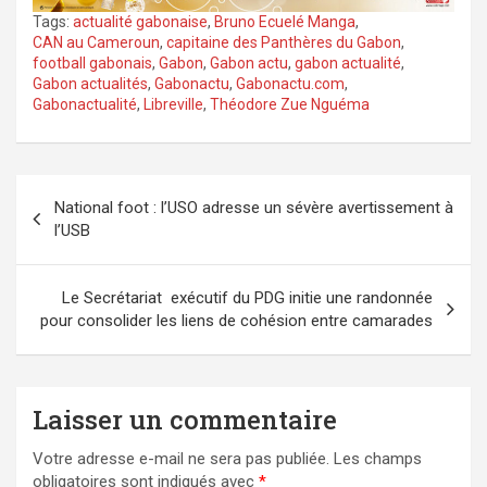
Tags:
actualité gabonaise
,
Bruno Ecuelé Manga
,
CAN au Cameroun
,
capitaine des Panthères du Gabon
,
football gabonais
,
Gabon
,
Gabon actu
,
gabon actualité
,
Gabon actualités
,
Gabonactu
,
Gabonactu.com
,
Gabonactualité
,
Libreville
,
Théodore Zue Nguéma
Navigation
National foot : l’USO adresse un sévère avertissement à
de
l’USB
l’article
Le Secrétariat exécutif du PDG initie une randonnée
pour consolider les liens de cohésion entre camarades
Laisser un commentaire
Votre adresse e-mail ne sera pas publiée.
Les champs
obligatoires sont indiqués avec
*