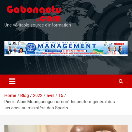
Skip
to
content
Une véritable source d'information
Home
Blog
2022
avril
15
Pierre Alain Mounguengui nommé Inspecteur général des
services au ministère des Sports