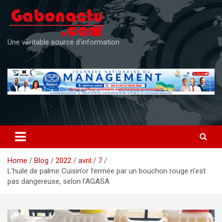
Skip
to
content
Une véritable source d'information
Home
Blog
2022
avril
7
L’huile de palme Cuisin’or fermée par un bouchon rouge n’est
pas dangereuse, selon l’AGASA