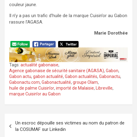
couleur jaune.
Il n’y a pas un trafic d’huile de la marque Cuisin’or au Gabon
rassure l’AGASA.
Marie Dorothée
Tags:
actualité gabonaise
,
Agence gabonaise de sécurité sanitaire (AGASA)
,
Gabon
,
Gabon actu
,
gabon actualité
,
Gabon actualités
,
Gabonactu
,
Gabonactu.com
,
Gabonactualité
,
groupe Olam
,
huile de palme Cuisin’or
,
importé de Malaisie
,
Libreville
,
marque Cuisin’or au Gabon
Navigation
Un escroc dépouille ses victimes au nom du patron de
de
la COSUMAF sur Linkedin