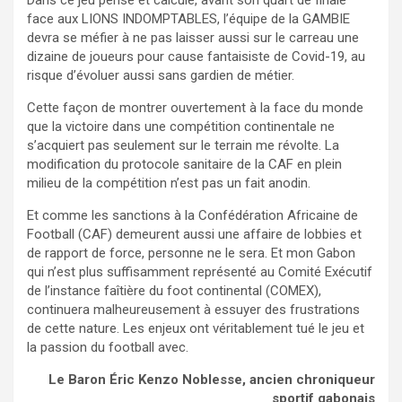
Dans ce jeu pensé et calculé, avant son quart de finale
face aux LIONS INDOMPTABLES, l’équipe de la GAMBIE
devra se méfier à ne pas laisser aussi sur le carreau une
dizaine de joueurs pour cause fantaisiste de Covid-19, au
risque d’évoluer aussi sans gardien de métier.
Cette façon de montrer ouvertement à la face du monde
que la victoire dans une compétition continentale ne
s’acquiert pas seulement sur le terrain me révolte. La
modification du protocole sanitaire de la CAF en plein
milieu de la compétition n’est pas un fait anodin.
Et comme les sanctions à la Confédération Africaine de
Football (CAF) demeurent aussi une affaire de lobbies et
de rapport de force, personne ne le sera. Et mon Gabon
qui n’est plus suffisamment représenté au Comité Exécutif
de l’instance faîtière du foot continental (COMEX),
continuera malheureusement à essuyer des frustrations
de cette nature. Les enjeux ont véritablement tué le jeu et
la passion du football avec.
Le Baron Éric Kenzo Noblesse, ancien chroniqueur
sportif gabonais