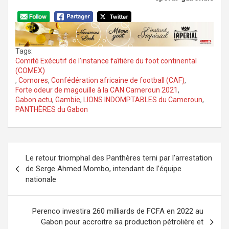
Tags:
Comité Exécutif de l'instance faîtière du foot continental
(COMEX)
,
Comores
,
Confédération africaine de football (CAF)
,
Forte odeur de magouille à la CAN Cameroun 2021
,
Gabon actu
,
Gambie
,
LIONS INDOMPTABLES du Cameroun
,
PANTHÈRES du Gabon
Navigation
Le retour triomphal des Panthères terni par l’arrestation
de
de Serge Ahmed Mombo, intendant de l’équipe
l’article
nationale
Perenco investira 260 milliards de FCFA en 2022 au
Gabon pour accroitre sa production pétrolière et