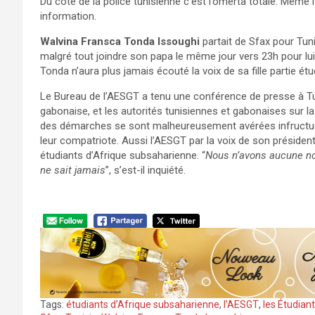
Du côté de la police tunisienne c’est l’omerta totale. Même
information.
Walvina Fransca Tonda Issoughi
partait de Sfax pour Tuni
malgré tout joindre son papa le même jour vers 23h pour lui f
Tonda n’aura plus jamais écouté la voix de sa fille partie ét
Le Bureau de l’AESGT a tenu une conférence de presse à Tu
gabonaise, et les autorités tunisiennes et gabonaises sur 
des démarches se sont malheureusement avérées infructueus
leur compatriote. Aussi l’AESGT par la voix de son président 
étudiants d’Afrique subsaharienne. “
Nous n’avons aucune nouv
ne sait jamais
”, s’est-il inquiété.
Tags:
étudiants d’Afrique subsaharienne
,
l’AESGT
,
les Étudian