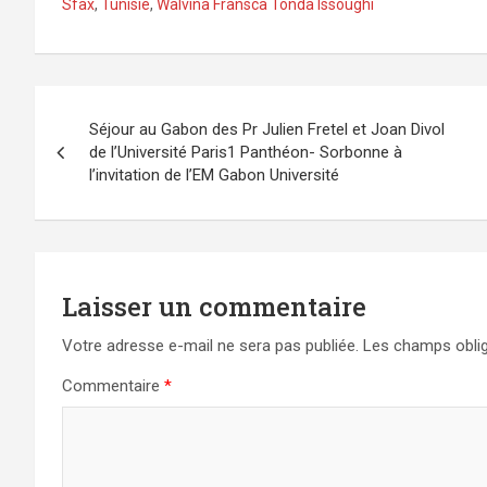
Sfax
,
Tunisie
,
Walvina Fransca Tonda Issoughi
Navigation
Séjour au Gabon des Pr Julien Fretel et Joan Divol
de
de l’Université Paris1 Panthéon- Sorbonne à
l’invitation de l’EM Gabon Université
l’article
Laisser un commentaire
Votre adresse e-mail ne sera pas publiée.
Les champs oblig
Commentaire
*