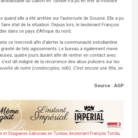
 l’ambassade du Gabon en Tunisie n’a pu en tirer la moindre
s quand elle a été arrêtée sur l’autoroute de Sousse. Elle a pu
aire état de la situation. Depuis lors, le lieutenant François
udier dans ce pays d’Afrique du nord.
nis ce mercredi afin d’alerter la communauté estudiantine
la gravité de tels agissements. Le bureau a également mené
es, quatre jours durant afin de rentrer en contact avec
s’est dit indigné de la récurrence des abus policiers sur les
elle de notre (condisciples, ndlr). C’est encore une fille, on
Source : AGP
ts et Stagiaires Gabonais en Tunisie
,
lieutenant François Tonda
,