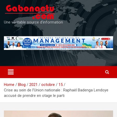
Skip
to
content
Une véritable source d'information
Home
Blog
2021
octobre
15
Crise au sein de l’Union nationale : Raphaël Badenga Lendoye
accusé de prendre en otage le parti