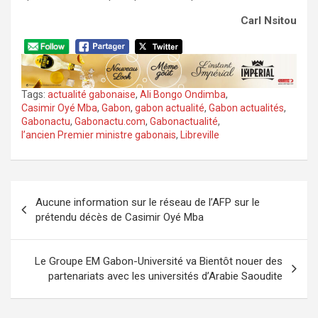
Carl Nsitou
Tags:
actualité gabonaise
,
Ali Bongo Ondimba
,
Casimir Oyé Mba
,
Gabon
,
gabon actualité
,
Gabon actualités
,
Gabonactu
,
Gabonactu.com
,
Gabonactualité
,
l’ancien Premier ministre gabonais
,
Libreville
Navigation
Aucune information sur le réseau de l’AFP sur le
de
prétendu décès de Casimir Oyé Mba
l’article
Le Groupe EM Gabon-Université va Bientôt nouer des
partenariats avec les universités d’Arabie Saoudite