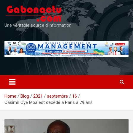
Skip
to
content
Une véritable source d'information
Home
Blog
2021
septembre
16
Casimir Oyé Mba est décédé à Paris à 79 ans