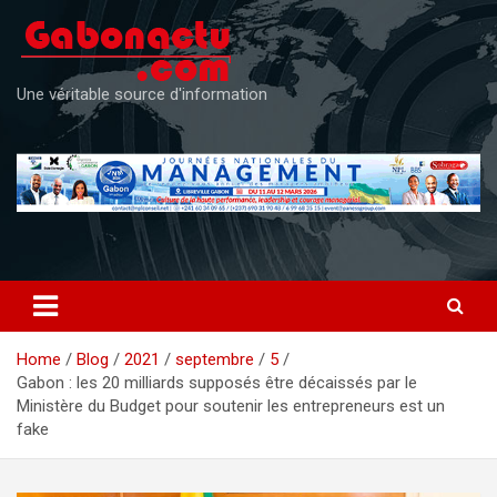
Skip
to
content
Une véritable source d'information
Home
Blog
2021
septembre
5
Gabon : les 20 milliards supposés être décaissés par le
Ministère du Budget pour soutenir les entrepreneurs est un
fake