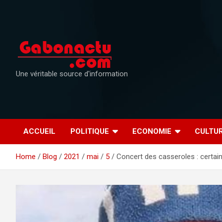
Skip
to
content
Une véritable source d'information
ACCUEIL
POLITIQUE
ECONOMIE
CULTU
Home
Blog
2021
mai
5
Concert des casseroles : certain