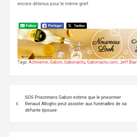
encore détenus pour le même grief.
Tags:
Activisme
,
Gabon
,
Gabonactu
,
Gabonactu.com
,
Jeff Bla
Navigation
SOS Prisonniers Gabon estime que le prisonnier
de
Renaud Allogho peut assister aux funérailles de sa
défunte épouse
l’article