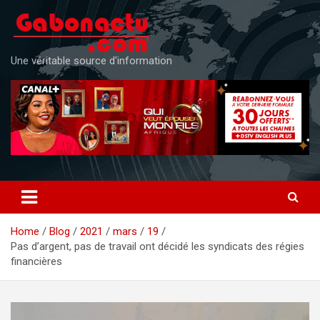
Skip
to
content
Une véritable source d'information
Home
Blog
2021
mars
19
Pas d’argent, pas de travail ont décidé les syndicats des régies
financières