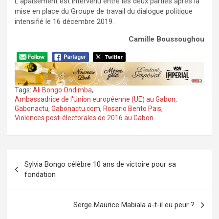
L’apaisement est intervenu entre les deux parties après la
mise en place du Groupe de travail du dialogue politique
intensifié le 16 décembre 2019.
Camille Boussoughou
Tags:
Ali Bongo Ondimba
,
Ambassadrice de l'Union européenne (UE) au Gabon
,
Gabonactu
,
Gabonactu.com
,
Rosario Bento Pais
,
Violences post-électorales de 2016 au Gabon
Navigation
Sylvia Bongo célèbre 10 ans de victoire pour sa
de
fondation
l’article
Serge Maurice Mabiala a-t-il eu peur ?