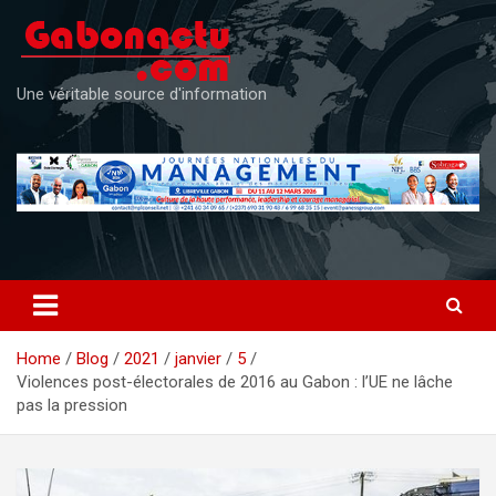
Skip
to
content
Une véritable source d'information
Home
Blog
2021
janvier
5
Violences post-électorales de 2016 au Gabon : l’UE ne lâche
pas la pression