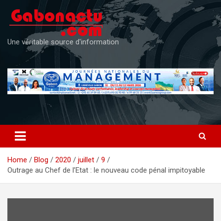
Skip
to
content
Une véritable source d'information
Home
Blog
2020
juillet
9
Outrage au Chef de l’Etat : le nouveau code pénal impitoyable