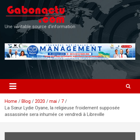
Skip
to
content
Une véritable source d'information
Home
Blog
2020
mai
7
La Sœur Lydie Oyane, la religieuse froidement supposée
assassinée sera inhumée ce vendredi à Libreville