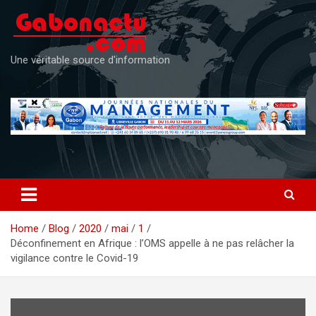
Skip
to
content
Une véritable source d'information
Home
Blog
2020
mai
1
Déconfinement en Afrique : l’OMS appelle à ne pas relâcher la
vigilance contre le Covid-19