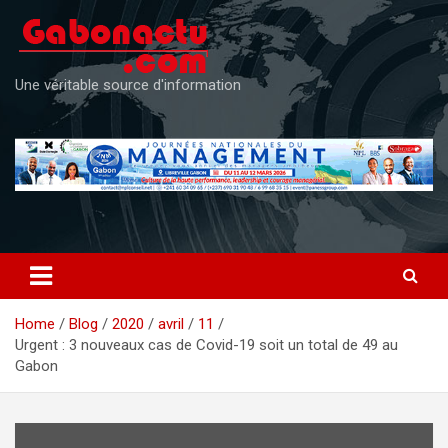
Skip
to
content
Une véritable source d'information
Home
Blog
2020
avril
11
Urgent : 3 nouveaux cas de Covid-19 soit un total de 49 au
Gabon