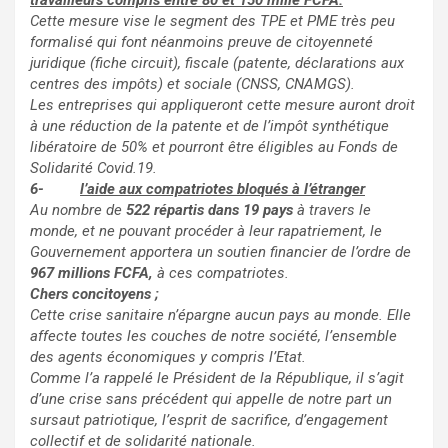
travailleurs compris entre 80 et 150 mille FCFA.
Cette mesure vise le segment des TPE et PME très peu
formalisé qui font néanmoins preuve de citoyenneté
juridique (fiche circuit), fiscale (patente, déclarations aux
centres des impôts) et sociale (CNSS, CNAMGS).
Les entreprises qui appliqueront cette mesure auront droit
à une réduction de la patente et de l’impôt synthétique
libératoire de 50% et pourront être éligibles au Fonds de
Solidarité Covid.19.
6-
l’aide aux compatriotes bloqués à l’étranger
Au nombre de
522 répartis dans 19 pays
à travers le
monde, et ne pouvant procéder à leur rapatriement, le
Gouvernement apportera un soutien financier de l’ordre de
967 millions FCFA,
à ces compatriotes.
Chers concitoyens ;
Cette crise sanitaire n’épargne aucun pays au monde. Elle
affecte toutes les couches de notre société, l’ensemble
des agents économiques y compris l’Etat.
Comme l’a rappelé le Président de la République, il s’agit
d’une crise sans précédent qui appelle de notre part un
sursaut patriotique, l’esprit de sacrifice, d’engagement
collectif et de solidarité nationale.