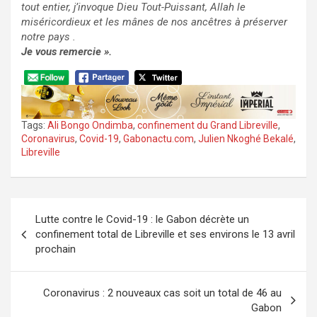
tout entier, j’invoque Dieu Tout-Puissant, Allah le
miséricordieux et les mânes de nos ancêtres à préserver
notre pays .
Je vous remercie ».
Tags:
Ali Bongo Ondimba
,
confinement du Grand Libreville
,
Coronavirus
,
Covid-19
,
Gabonactu.com
,
Julien Nkoghé Bekalé
,
Libreville
Navigation
Lutte contre le Covid-19 : le Gabon décrète un
de
confinement total de Libreville et ses environs le 13 avril
l’article
prochain
Coronavirus : 2 nouveaux cas soit un total de 46 au
Gabon