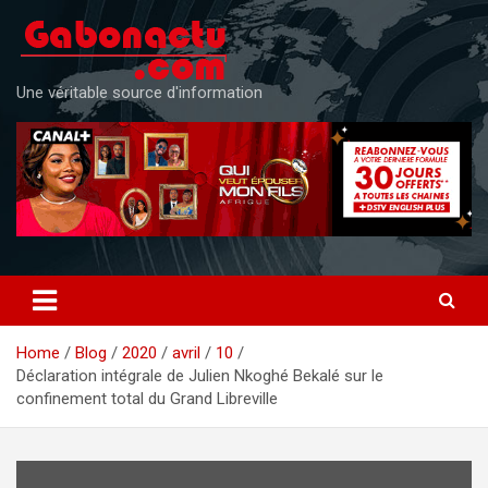
Skip
to
content
Une véritable source d'information
Home
Blog
2020
avril
10
Déclaration intégrale de Julien Nkoghé Bekalé sur le
confinement total du Grand Libreville