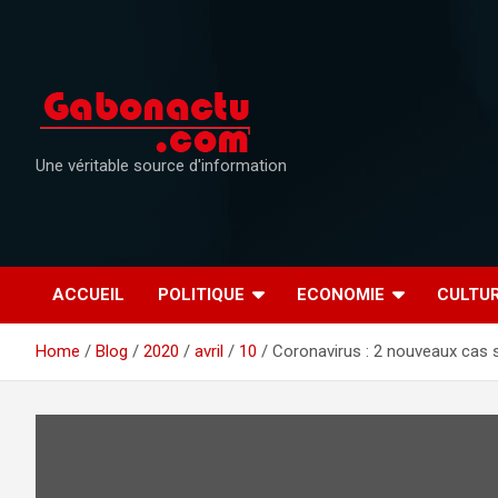
Skip
to
content
Une véritable source d'information
ACCUEIL
POLITIQUE
ECONOMIE
CULTU
Home
Blog
2020
avril
10
Coronavirus : 2 nouveaux cas s