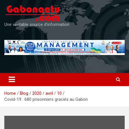
Skip
to
content
Une véritable source d'information
Home
Blog
2020
avril
10
Covid-19 : 680 prisonniers graciés au Gabon