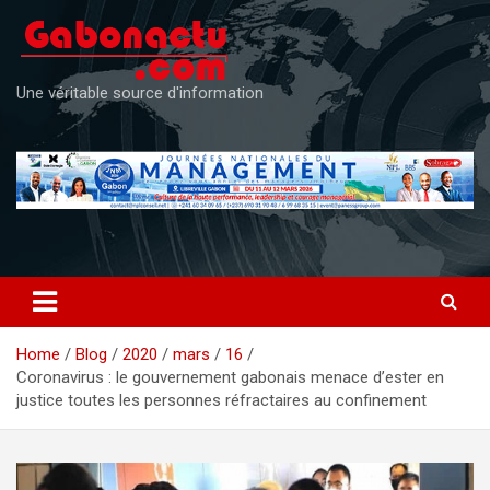
Skip
to
content
Une véritable source d'information
Home
Blog
2020
mars
16
Coronavirus : le gouvernement gabonais menace d’ester en
justice toutes les personnes réfractaires au confinement